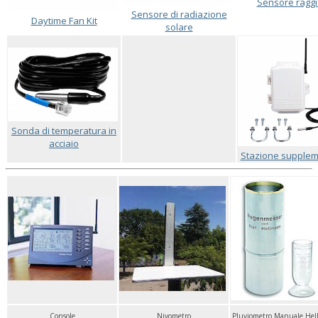
Sensore raggi
Sensore di radiazione
Daytime Fan Kit
solare
Sonda di temperatura in
acciaio
Stazione supple
Console
Nivometro
Pluviometro Manuale He