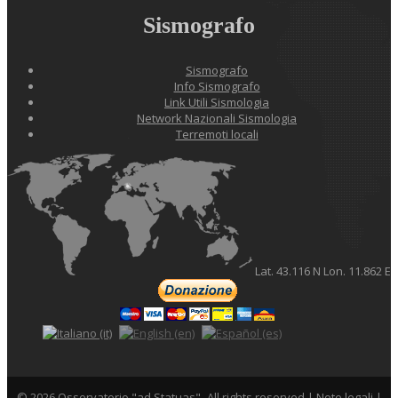
Sismografo
Sismografo
Info Sismografo
Link Utili Sismologia
Network Nazionali Sismologia
Terremoti locali
Lat. 43.116 N Lon. 11.862 E
©
2026 Osservatorio "ad Statuas"- All rights reserved |
Note legali
|