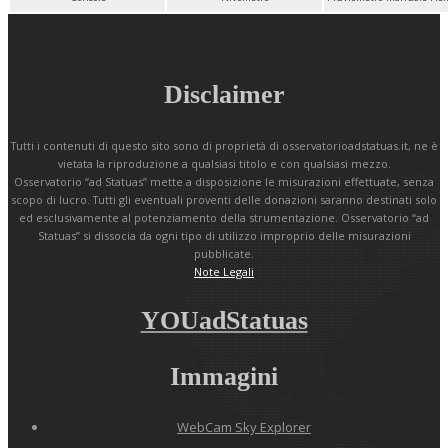
Disclaimer
Tutti i contenuti di questo sito sono di proprietà di osservatorioadstatuas.it, ne è
vietata la riproduzione a qualsiasi titolo e con qualsiasi mezzo.
Osservatorio “ad Statuas” mette a disposizione le misurazioni effettuate, senza
scopo di lucro. Tutti gli eventuali proventi delle donazioni saranno destinati solo
ed esclusivamente al potenziamento della strumentazione. Osservatorio “ad
Statuas” si dissocia da ogni tipo di utilizzo improprio delle misurazioni
pubblicate.
Note Legali
YOUadStatuas
Immagini
WebCam Sky Explorer