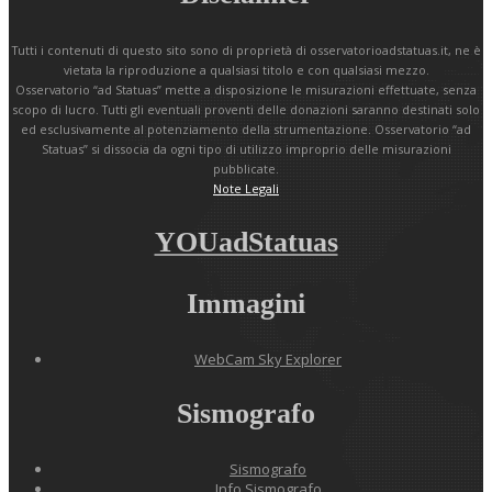
Tutti i contenuti di questo sito sono di proprietà di osservatorioadstatuas.it, ne è
vietata la riproduzione a qualsiasi titolo e con qualsiasi mezzo.
Osservatorio “ad Statuas” mette a disposizione le misurazioni effettuate, senza
scopo di lucro. Tutti gli eventuali proventi delle donazioni saranno destinati solo
ed esclusivamente al potenziamento della strumentazione. Osservatorio “ad
Statuas” si dissocia da ogni tipo di utilizzo improprio delle misurazioni
pubblicate.
Note Legali
YOUadStatuas
Immagini
WebCam Sky Explorer
Sismografo
Sismografo
Info Sismografo