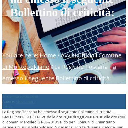
Bollettino di criticità:
You are here: Home
/
Avvisi Ufficiali Comune
di Montepulciano
/
La Regione Toscana ha
emesso il seguente Bollettino di criticità:
20 de marzo de 2018
Autore:
Alessandro
Share
La Regione Toscana ha emesso il seguente Bollettino di criticità: –
GIALLO per RISCHIO NEVE dalle ore 20,00 di oggi 20-03-2018 alle ore 6:00
di domani Mercoledì 21-03-2018 valido per i Comuni di Chianciano
Terme, Chiusi, Montepulciano, Sinalunga, Torrita di Siena, Cetona, San