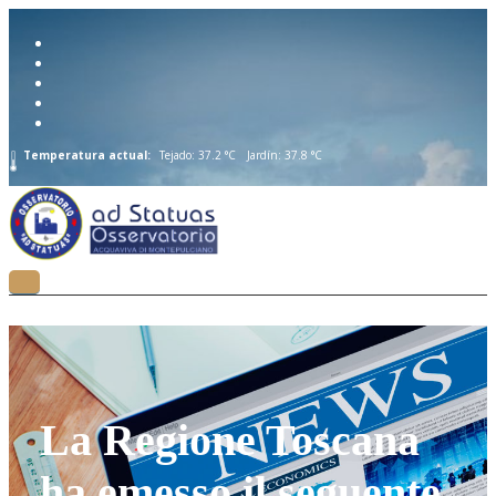
Temperatura actual:
Tejado: 37.2 °C
Jardín: 37.8 °C
La Regione Toscana
ha emesso il seguente