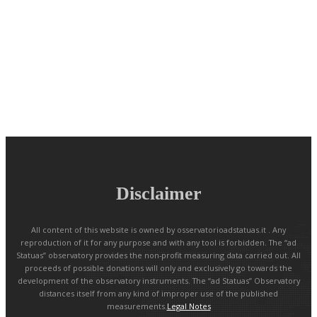
Disclaimer
All content of this website is owned by osservatorioadstatuas.it . Any
reproduction of it for any purpose and with any tool is forbidden. The “ad
Statuas” observatory provides the non-profit measuring data carried out. All
proceeds of possible donations will only and exclusively go towards the
development of the observatory instruments. The “ad Statuas” Observatory
distances itself from any kind of improper use of the published
measurements.
Legal Notes