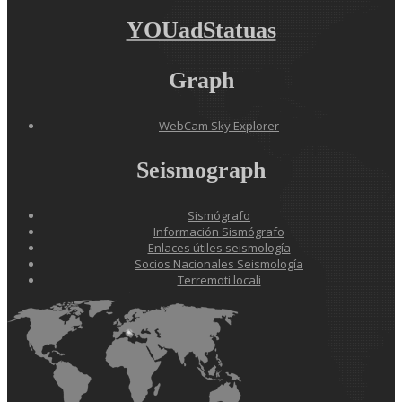
YOUadStatuas
Graph
WebCam Sky Explorer
Seismograph
Sismógrafo
Información Sismógrafo
Enlaces útiles seismología
Socios Nacionales Seismología
Terremoti locali