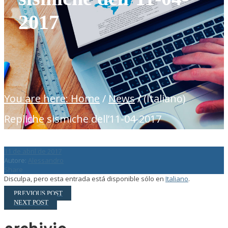
2017
You are here: Home
/
News
/
(Italiano)
Repliche sismiche dell’11-04-2017
11 de abril de 2017
Autore:
Alessandro
Share
Disculpa, pero esta entrada está disponible sólo en
Italiano
.
PREVIOUS POST
NEXT POST