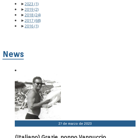
►
2023
(1)
►
2019
(2)
►
2018
(24)
►
2017
(68)
►
2016
(1)
News
27 de marzo de 2023
(Italiano) Grazie, nonno Vannuccio