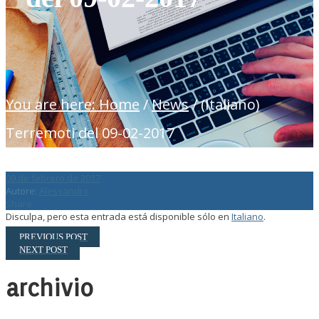
You are here: Home
/
News
/
(Italiano)
Terremoti del 09-02-2017
09 de febrero de 2017
Autore:
Alessandro
Share
Disculpa, pero esta entrada está disponible sólo en
Italiano
.
PREVIOUS POST
NEXT POST
archivio