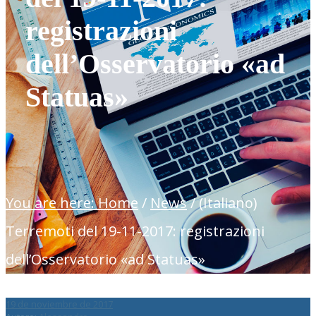
registrazioni
dell’Osservatorio «ad
Statuas»
You are here: Home
/
News
/
(Italiano)
Terremoti del 19-11-2017: registrazioni
dell’Osservatorio «ad Statuas»
19 de noviembre de 2017