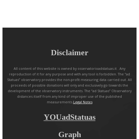
Disclaimer
All content of this website is owned by osservatorioadstatuas.it . Any
reproduction of it for any purpose and with any tool is forbidden. The “ad
Statuas” observatory provides the non-profit measuring data carried out. All
proceeds of possible donations will only and exclusively go towards the
development of the observatory instruments. The “ad Statuas” Observatory
distances itself from any kind of improper use of the published
measurements.
Legal Notes
YOUadStatuas
Graph