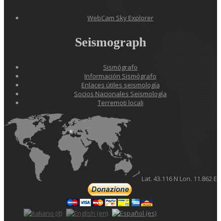
WebCam Sky Explorer
Seismograph
Sismógrafo
Información Sismógrafo
Enlaces útiles seismología
Socios Nacionales Seismología
Terremoti locali
Lat. 43.116 N Lon. 11.862 E