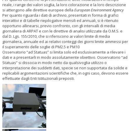
reale, i range dei valori soglia, la loro colorazione e la loro descrizione
si attengono alle direttive europee della
European Environment Agency
Per quanto riguarda i dati di archivio, presentati in forma di grafici
interattivi e di tabelle riepilogative mensili ed annuali, si è ritenuto
opportuno allinearsi, previo confronto, con gli intervalli di media
giornaliera di ARPAT e con le direttive di analisi utilizzate da O.M.S. e
dal D. Lgs. 155/2010, che si riferiscono ai valori limite di media
giornaliera, annuale ed ai relativi conteggi dei giorni limite ammessi per
il superamento delle soglie di
PM
2.5
e PM
10
Osservatorio “ad Statuas” si limita solo ed esclusivamente a rilevare i
dati e a presentarli in modo assolutamente obiettivo. Osservatorio “ad
Statuas” si dissocia in modo netto da qualsivoglia utilizzo o
interpretazione dei suddetti dati, specie se non supportata da solide e
replicabili argomentazioni scientifiche che, in ogni caso, devono essere
effettuate dagli Enti Istituzionali preposti.