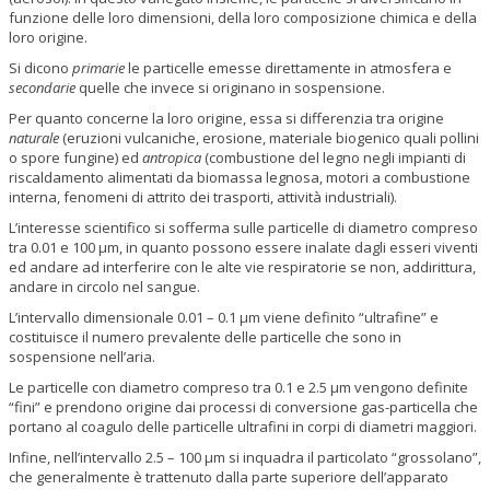
funzione delle loro dimensioni, della loro composizione chimica e della
loro origine.
Si dicono
primarie
le particelle emesse direttamente in atmosfera e
secondarie
quelle che invece si originano in sospensione.
Per quanto concerne la loro origine, essa si differenzia tra origine
naturale
(eruzioni vulcaniche, erosione, materiale biogenico quali pollini
o spore fungine) ed
antropica
(combustione del legno negli impianti di
riscaldamento alimentati da biomassa legnosa, motori a combustione
interna, fenomeni di attrito dei trasporti, attività industriali).
L’interesse scientifico si sofferma sulle particelle di diametro compreso
tra 0.01 e 100 µm, in quanto possono essere inalate dagli esseri viventi
ed andare ad interferire con le alte vie respiratorie se non, addirittura,
andare in circolo nel sangue.
L’intervallo dimensionale 0.01 – 0.1 µm viene definito “ultrafine” e
costituisce il numero prevalente delle particelle che sono in
sospensione nell’aria.
Le particelle con diametro compreso tra 0.1 e 2.5 µm vengono definite
“fini” e prendono origine dai processi di conversione gas-particella che
portano al coagulo delle particelle ultrafini in corpi di diametri maggiori.
Infine, nell’intervallo 2.5 – 100 µm si inquadra il particolato “grossolano”,
che generalmente è trattenuto dalla parte superiore dell’apparato