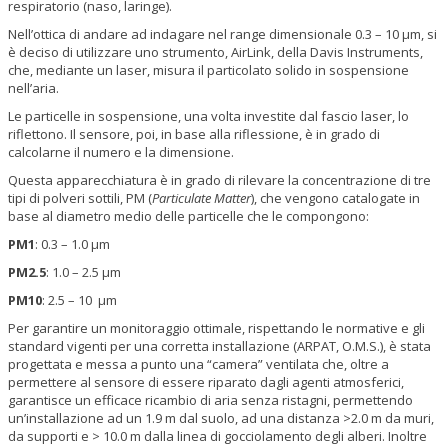
respiratorio (naso, laringe).
Nell’ottica di andare ad indagare nel range dimensionale 0.3 – 10 µm, si
è deciso di utilizzare uno strumento, AirLink, della Davis Instruments,
che, mediante un laser, misura il particolato solido in sospensione
nell’aria.
Le particelle in sospensione, una volta investite dal fascio laser, lo
riflettono. Il sensore, poi, in base alla riflessione, è in grado di
calcolarne il numero e la dimensione.
Questa apparecchiatura è in grado di rilevare la concentrazione di tre
tipi di polveri sottili, PM (
Particulate Matter
), che vengono catalogate in
base al diametro medio delle particelle che le compongono:
PM
1
:
0.3 – 1.0 µm
PM
2.5
:
1.0 – 2.5 µm
PM
10
:
2.5 – 10 µm
Per garantire un monitoraggio ottimale, rispettando le normative e gli
standard vigenti per una corretta installazione (ARPAT, O.M.S.), è stata
progettata e messa a punto una “camera” ventilata che, oltre a
permettere al sensore di essere riparato dagli agenti atmosferici,
garantisce un efficace ricambio di aria senza ristagni, permettendo
un’installazione ad un 1.9 m dal suolo, ad una distanza >2.0 m da muri,
da supporti e > 10.0 m dalla linea di gocciolamento degli alberi. Inoltre