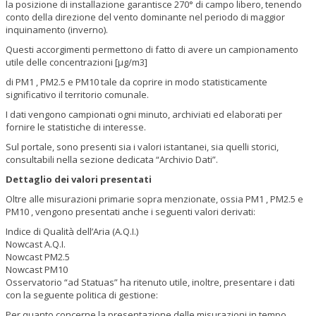
la posizione di installazione garantisce 270° di campo libero, tenendo
conto della direzione del vento dominante nel periodo di maggior
inquinamento (inverno).
Questi accorgimenti permettono di fatto di avere un campionamento
utile delle concentrazioni [µg/m
3
]
di PM
1
, PM
2.5
e PM
10
tale da coprire in modo statisticamente
significativo il territorio comunale.
I dati vengono campionati ogni minuto, archiviati ed elaborati per
fornire le statistiche di interesse.
Sul portale, sono presenti sia i valori istantanei, sia quelli storici,
consultabili nella sezione dedicata “Archivio Dati”.
Dettaglio dei valori presentati
Oltre alle misurazioni primarie sopra menzionate, ossia
PM
1
, PM
2.5
e
PM
10
, vengono presentati anche i seguenti valori derivati:
Indice di Qualità dell’Aria (A.Q.I.)
Nowcast A.Q.I.
Nowcast PM
2.5
Nowcast PM
10
Osservatorio “ad Statuas” ha ritenuto utile, inoltre, presentare i dati
con la seguente politica di gestione:
Per quanto concerne la presentazione delle misurazioni in tempo