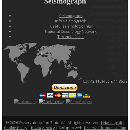
Seismograph
Seismograph
Info Seismograph
Useful seismologic links
National Seismology Network
Terremoti locali
Lat. 43.116 N Lon. 11.862 E
©
2026 Osservatorio "ad Statuas"- All rights reserved |
Note legali
|
Cookie Policy
|
Privacy Policy
| Sviluppo web:
Risorsainformatica.com